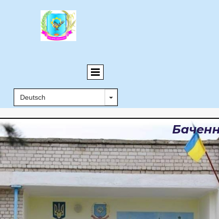
Баченн